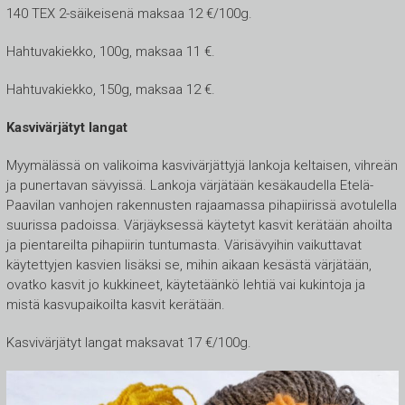
140 TEX 2-säikeisenä maksaa 12 €/100g.
Hahtuvakiekko, 100g, maksaa 11 €.
Hahtuvakiekko, 150g, maksaa 12 €.
Kasvivärjätyt langat
Myymälässä on valikoima kasvivärjättyjä lankoja keltaisen, vihreän
ja punertavan sävyissä. Lankoja värjätään kesäkaudella Etelä-
Paavilan vanhojen rakennusten rajaamassa pihapiirissä avotulella
suurissa padoissa. Värjäyksessä käytetyt kasvit kerätään ahoilta
ja pientareilta pihapiirin tuntumasta. Värisävyihin vaikuttavat
käytettyjen kasvien lisäksi se, mihin aikaan kesästä värjätään,
ovatko kasvit jo kukkineet, käytetäänkö lehtiä vai kukintoja ja
mistä kasvupaikoilta kasvit kerätään.
Kasvivärjätyt langat maksavat 17 €/100g.