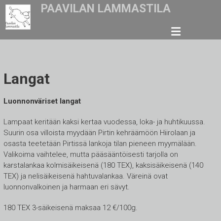
Skip
PAAVILAN LAMMASTILA
to
content
Langat
Luonnonväriset langat
Lampaat keritään kaksi kertaa vuodessa, loka- ja huhtikuussa.
Suurin osa villoista myydään Pirtin kehräämöön Hiirolaan ja
osasta teetetään Pirtissä lankoja tilan pieneen myymälään.
Valikoima vaihtelee, mutta pääsääntöisesti tarjolla on
karstalankaa kolmisäikeisenä (180 TEX), kaksisäikeisenä (140
TEX) ja nelisäikeisenä hahtuvalankaa. Väreinä ovat
luonnonvalkoinen ja harmaan eri sävyt.
180 TEX 3-säikeisenä maksaa 12 €/100g.